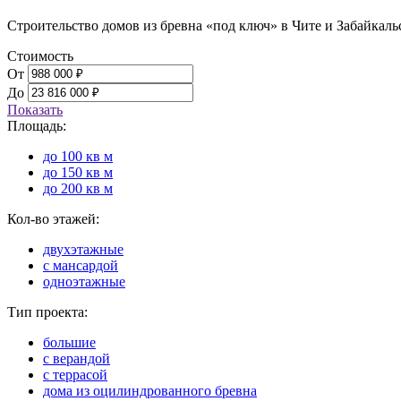
Строительство домов из бревна «под ключ» в Чите и Забайкаль
Стоимость
От
До
Показать
Площадь:
до 100 кв м
до 150 кв м
до 200 кв м
Кол-во этажей:
двухэтажные
с мансардой
одноэтажные
Тип проекта:
большие
с верандой
с террасой
дома из оцилиндрованного бревна