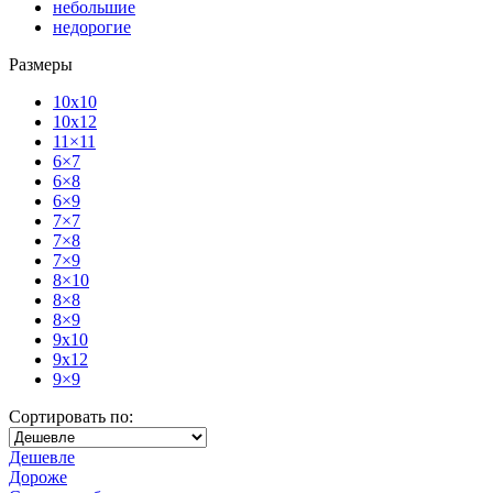
небольшие
недорогие
Размеры
10x10
10x12
11×11
6×7
6×8
6×9
7×7
7×8
7×9
8×10
8×8
8×9
9x10
9x12
9×9
Сортировать по:
Дешевле
Дороже