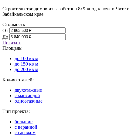
Строительство домов из газобетона 8х9 «под ключ» в Чите и
Забайкальском крае
Стоимость
От
До
Показать
Площадь:
до 100 кв м
до 150 кв м
до 200 кв м
Кол-во этажей:
двухэтажные
с мансардой
одноэтажные
Тип проекта:
большие
с верандой
с гаражом