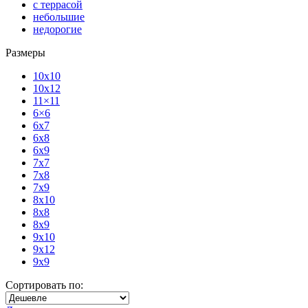
с террасой
небольшие
недорогие
Размеры
10x10
10x12
11×11
6×6
6x7
6x8
6x9
7x7
7x8
7x9
8x10
8x8
8x9
9x10
9x12
9x9
Сортировать по: