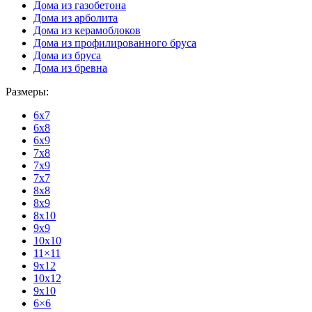
Дома из газобетона
Дома из арболита
Дома из керамоблоков
Дома из профилированного бруса
Дома из бруса
Дома из бревна
Размеры:
6x7
6x8
6x9
7x8
7x9
7x7
8x8
8x9
8x10
9x9
10x10
11×11
9x12
10x12
9x10
6×6