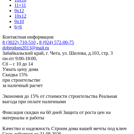
11×11
9x12
10x12
9x10
6×6
Контактная информация:
8 (3022) 710-510
,
8 (924) 572-00-75
dobrodom2013@mail.ru
Забайкальский край, г. Чита
,
ул. Шилова, д.103, стр. 3
пн-пт 9:00-18:00,
Сб – с 10 до 14
Узнать цену дома
Скидка
15%
при строительстве
за
наличный расчет
Экономия до 15% от стоимости строительства
Реальная
выгода при оплате наличными
Фиксация скидки на 60 дней
Защита от роста цен на
материалы и работы
Качество и надежность
Строим дома вашей мечты под ключ
Срок действия до 31.08.2026