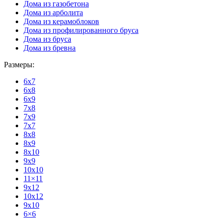
Дома из газобетона
Дома из арболита
Дома из керамоблоков
Дома из профилированного бруса
Дома из бруса
Дома из бревна
Размеры:
6x7
6x8
6x9
7x8
7x9
7x7
8x8
8x9
8x10
9x9
10x10
11×11
9x12
10x12
9x10
6×6