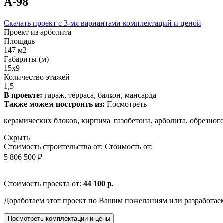
А-98
Скачать проект с 3-мя вариантами комплектаций и ценой
Проект из арболита
Площадь
147 м2
Габариты (м)
15x9
Количество этажей
1,5
В проекте:
гараж, терраса, балкон, мансарда
Также можем построить из:
Посмотреть
керамических блоков, кирпича, газобетона, арболита, обрезно
Скрыть
Стоимость строительства от:
Стоимость от:
5 806 500 ₽
Стоимость проекта от:
44 100 р.
Доработаем этот проект по Вашим пожеланиям или разработае
Посмотреть комплектации и цены