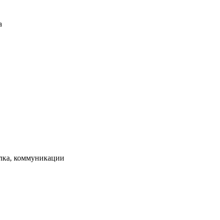
а
елка, коммуникации