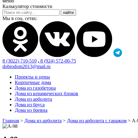
меню
Калькулятор стоимости
Мы в соц. сетях:
8 (3022) 710-510
,
8 (924) 572-00-75
dobrodom2013@mail.ru
Проекты и цены
Кирпичные дома
Дома из газобетона
Дома из керамических блоков
Дома из арболита
Дома из бруса
Дома из бревна
Главная
>
Дома из арболита
>
Дома из арболита с гаражом
>
А-