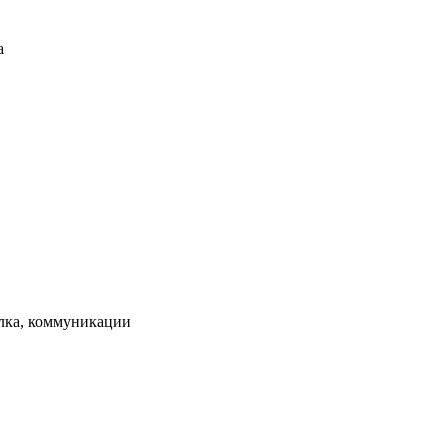
а
елка, коммуникации