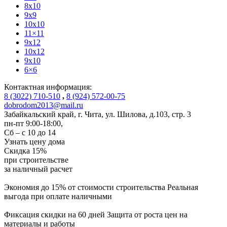
8x10
9x9
10x10
11×11
9x12
10x12
9x10
6×6
Контактная информация:
8 (3022) 710-510
,
8 (924) 572-00-75
dobrodom2013@mail.ru
Забайкальский край, г. Чита
,
ул. Шилова, д.103, стр. 3
пн-пт 9:00-18:00,
Сб – с 10 до 14
Узнать цену дома
Скидка
15%
при строительстве
за
наличный расчет
Экономия до 15% от стоимости строительства
Реальная
выгода при оплате наличными
Фиксация скидки на 60 дней
Защита от роста цен на
материалы и работы