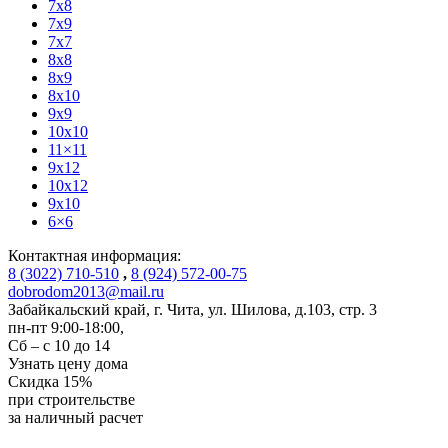
7x8
7x9
7x7
8x8
8x9
8x10
9x9
10x10
11×11
9x12
10x12
9x10
6×6
Контактная информация:
8 (3022) 710-510
,
8 (924) 572-00-75
dobrodom2013@mail.ru
Забайкальский край, г. Чита
,
ул. Шилова, д.103, стр. 3
пн-пт 9:00-18:00,
Сб – с 10 до 14
Узнать цену дома
Скидка
15%
при строительстве
за
наличный расчет