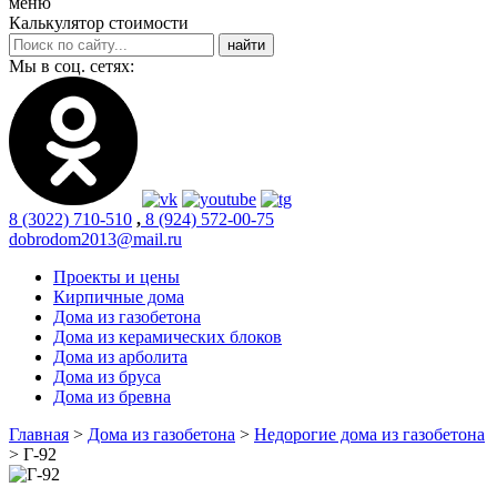
меню
Калькулятор стоимости
Мы в соц. сетях:
8 (3022) 710-510
,
8 (924) 572-00-75
dobrodom2013@mail.ru
Проекты и цены
Кирпичные дома
Дома из газобетона
Дома из керамических блоков
Дома из арболита
Дома из бруса
Дома из бревна
Главная
>
Дома из газобетона
>
Недорогие дома из газобетона
>
Г-92