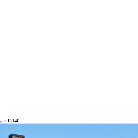
на
>
Г-140