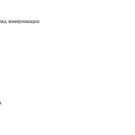
елка, коммуникации
а