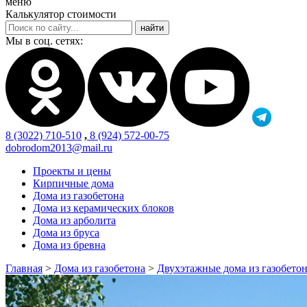
меню
Калькулятор стоимости
Мы в соц. сетях:
8 (3022) 710-510
,
8 (924) 572-00-75
dobrodom2013@mail.ru
Проекты и цены
Кирпичные дома
Дома из газобетона
Дома из керамических блоков
Дома из арболита
Дома из бруса
Дома из бревна
Главная
>
Дома из газобетона
>
Двухэтажные дома из газобето