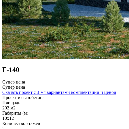
Г-140
Супер цена
Супер цена
Скачать проект с 3-мя вариантами комплектаций и ценой
Проект из газобетона
Площадь
202 м2
Габариты (м)
10x12
Количество этажей
2