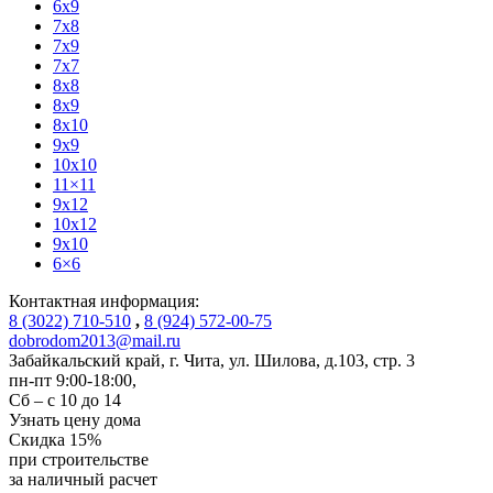
6x9
7x8
7x9
7x7
8x8
8x9
8x10
9x9
10x10
11×11
9x12
10x12
9x10
6×6
Контактная информация:
8 (3022) 710-510
,
8 (924) 572-00-75
dobrodom2013@mail.ru
Забайкальский край, г. Чита
,
ул. Шилова, д.103, стр. 3
пн-пт 9:00-18:00,
Сб – с 10 до 14
Узнать цену дома
Скидка
15%
при строительстве
за
наличный расчет