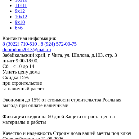
11×11
9x12
10x12
9x10
6×6
Контактная информация:
8 (3022) 710-510
,
8 (924) 572-00-75
dobrodom2013@mail.ru
Забайкальский край, г. Чита
,
ул. Шилова, д.103, стр. 3
пн-пт 9:00-18:00,
Сб – с 10 до 14
Узнать цену дома
Скидка
15%
при строительстве
за
наличный расчет
Экономия до 15% от стоимости строительства
Реальная
выгода при оплате наличными
Фиксация скидки на 60 дней
Защита от роста цен на
материалы и работы
Качество и надежность
Строим дома вашей мечты под ключ
Срок действия до 31.08.2026