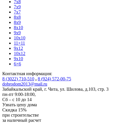
7x8
7x9
7x7
8x8
8x9
8x10
9x9
10x10
11×11
9x12
10x12
9x10
6×6
Контактная информация:
8 (3022) 710-510
,
8 (924) 572-00-75
dobrodom2013@mail.ru
Забайкальский край, г. Чита
,
ул. Шилова, д.103, стр. 3
пн-пт 9:00-18:00,
Сб – с 10 до 14
Узнать цену дома
Скидка
15%
при строительстве
за
наличный расчет