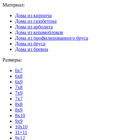
Материал:
Дома из кирпича
Дома из газобетона
Дома из арболита
Дома из керамоблоков
Дома из профилированного бруса
Дома из бруса
Дома из бревна
Размеры:
6x7
6x8
6x9
7x8
7x9
7x7
8x8
8x9
8x10
9x9
10x10
11×11
9x12