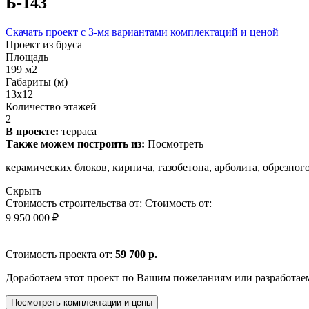
Б-143
Скачать проект с 3-мя вариантами комплектаций и ценой
Проект из бруса
Площадь
199 м2
Габариты (м)
13х12
Количество этажей
2
В проекте:
терраса
Также можем построить из:
Посмотреть
керамических блоков, кирпича, газобетона, арболита, обрезно
Скрыть
Стоимость строительства от:
Стоимость от:
9 950 000 ₽
Стоимость проекта от:
59 700 р.
Доработаем этот проект по Вашим пожеланиям или разработае
Посмотреть комплектации и цены