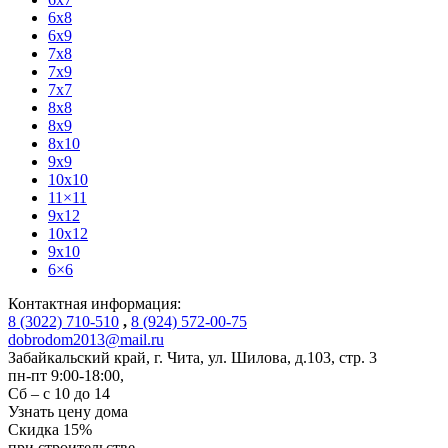
6x8
6x9
7x8
7x9
7x7
8x8
8x9
8x10
9x9
10x10
11×11
9x12
10x12
9x10
6×6
Контактная информация:
8 (3022) 710-510
,
8 (924) 572-00-75
dobrodom2013@mail.ru
Забайкальский край, г. Чита
,
ул. Шилова, д.103, стр. 3
пн-пт 9:00-18:00,
Сб – с 10 до 14
Узнать цену дома
Скидка
15%
при строительстве