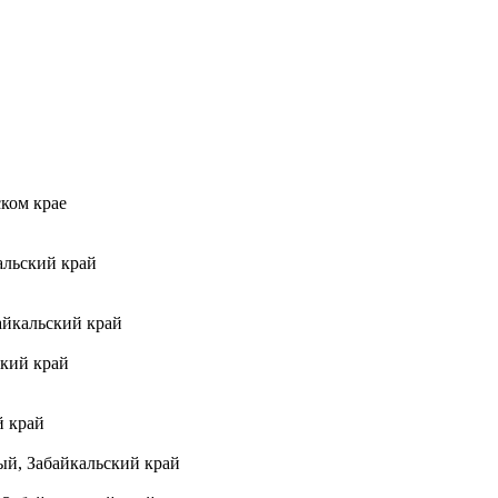
ском крае
альский край
айкальский край
ский край
й край
ый, Забайкальский край