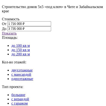
Строительство домов 5х5 «под ключ» в Чите и Забайкальском
крае
Стоимость
От
До
Показать
Площадь:
до 100 кв м
до 150 кв м
до 200 кв м
Кол-во этажей:
двухэтажные
с мансардой
одноэтажные
Тип проекта:
большие
с верандой
с гаражом