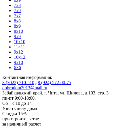
6x9
7x8
7x9
7x7
8x8
8x9
8x10
9x9
10x10
11×11
9x12
10x12
9x10
6×6
Контактная информация:
8 (3022) 710-510
,
8 (924) 572-00-75
dobrodom2013@mail.ru
Забайкальский край, г. Чита
,
ул. Шилова, д.103, стр. 3
пн-пт 9:00-18:00,
Сб – с 10 до 14
Узнать цену дома
Скидка
15%
при строительстве
за
наличный расчет