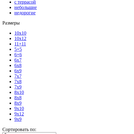
с террасой
небольшие
недорогие
Размеры
10x10
10x12
11×11
5×5
6×6
6x7
6x8
6x9
7x7
7x8
7x9
8x10
8x8
8x9
9x10
9x12
9x9
Сортировать по: