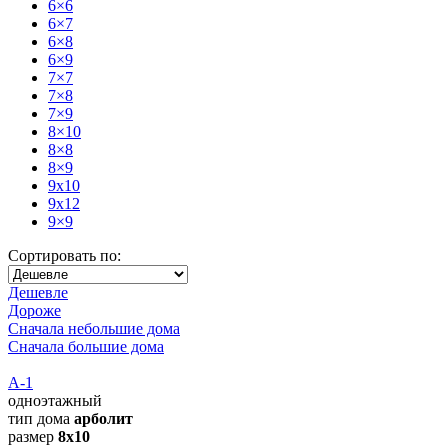
6×6
6×7
6×8
6×9
7×7
7×8
7×9
8×10
8×8
8×9
9x10
9x12
9×9
Сортировать по:
Дешевле
Дороже
Сначала небольшие дома
Сначала большие дома
А-1
одноэтажный
тип дома
арболит
размер
8х10