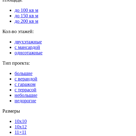
до 100 кв м
до 150 кв м
до 200 кв м
Кол-во этажей:
двухэтажные
с мансардой
одноэтажные
Тип проекта:
большие
с верандой
с гаражом
с террасой
небольшие
недорогие
Размеры
10x10
10x12
11×11