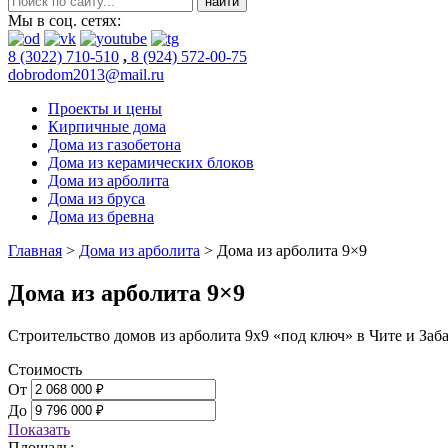
Мы в соц. сетях:
8 (3022) 710-510
,
8 (924) 572-00-75
dobrodom2013@mail.ru
Проекты и цены
Кирпичные дома
Дома из газобетона
Дома из керамических блоков
Дома из арболита
Дома из бруса
Дома из бревна
Главная
>
Дома из арболита
>
Дома из арболита 9×9
Дома из арболита 9×9
Строительство домов из арболита 9х9 «под ключ» в Чите и Заб
Стоимость
От
До
Показать
Площадь: