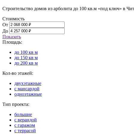
Строительство домов из арболита до 100 кв.м «под ключ» в Чит
Стоимость
От
До
Показать
Площадь:
до 100 кв м
до 150 кв м
до 200 кв м
Кол-во этажей:
двухэтажные
с мансардой
одноэтажные
Тип проекта:
большие
с верандой
с гаражом
с террасой