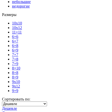
небольшие
недорогие
Размеры
10x10
10x12
11×11
6×6
6×7
6×8
6×9
7×7
7×8
7×9
8×10
8×8
8×9
9x10
9x12
9×9
Сортировать по:
Дешевле